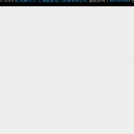
© 2025
欧洲狮动力-上海睫曼电力设备有限公司
版权所有 |
WordPress