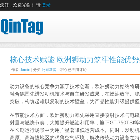
您好，欢迎光临！ 请
登录
核心技术赋能 欧洲狮动力筑牢性能优势
核
作者:
domin
| 分类:
公司新闻
| 评论:
已关闭评论
心
技
动力设备的核心竞争力源于技术创新，欧洲狮动力始终将研
术
融合德国先进发动机技术与自主研发成果，在燃油效率、稳
赋
能
突破，构筑起难以复制的技术壁垒，为产品性能升级提供坚
欧
洲
在节能技术方面，欧洲狮动力率先采用直接喷射技术与电磁
狮
射量与燃烧节奏，大幅提升燃油利用率，旗下GT-750TSI
动
在长期运行场景中为用户显著降低运营成本。同时，发动机
力
高原、高海拔地区的稀薄空气环境，解决传统动力设备在特
筑