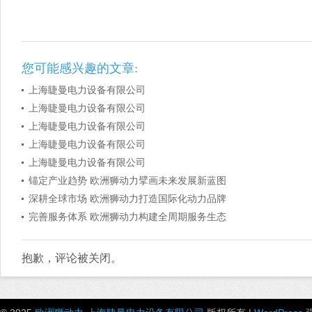
您可能感兴趣的文章:
上海睫曼电力设备有限公司
上海睫曼电力设备有限公司
上海睫曼电力设备有限公司
上海睫曼电力设备有限公司
上海睫曼电力设备有限公司
锚定产业趋势 欧洲狮动力擘画未来发展新蓝图
深耕全球市场 欧洲狮动力打造国际化动力品牌
完善服务体系 欧洲狮动力构建全周期服务生态
抱歉，评论被关闭。